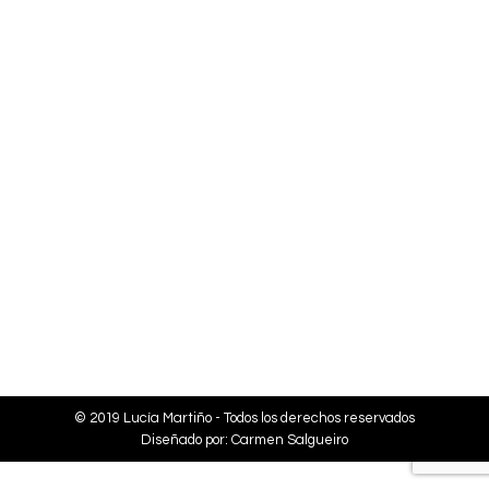
MARRUECOS, un país especial.
Viajes
Por
Lucía Martiño
11 marzo, 2019
6 Comentarios
Marruecos, un país al que tengo especial cariño
desde que soy pequeña. Al igual que a su gente
y cultura.…
© 2019 Lucía Martiño - Todos los derechos reservados
Diseñado por:
Carmen Salgueiro