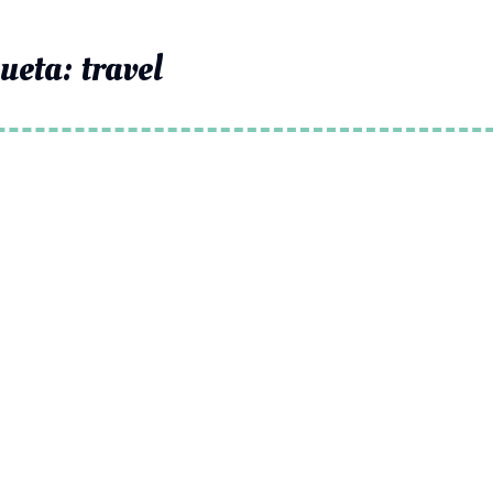
queta:
travel