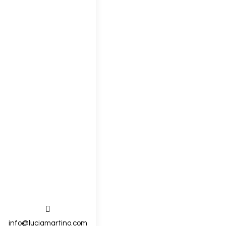
SRI LANKA, un via
Viajes
Por
Lucía Martiño
19
En marzo de 2023, cuando
Buscar:
info@luciamartino.com