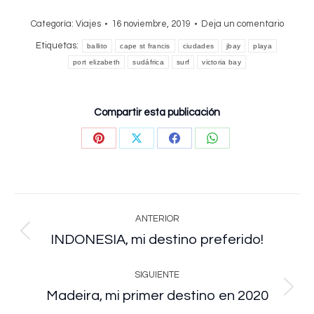
Categoría:
Viajes
16 noviembre, 2019
Deja un comentario
Etiquetas:
ballito
cape st francis
ciudades
jbay
playa
port elizabeth
sudáfrica
surf
victoria bay
Compartir esta publicación
Share
Share
Share
Share
on
on
on
on
Pinterest
X
Facebook
WhatsApp
Navegación
ANTERIOR
entre
INDONESIA, mi destino preferido!
Publicación
anterior:
publicaciones
SIGUIENTE
Madeira, mi primer destino en 2020
Publicación
siguiente: