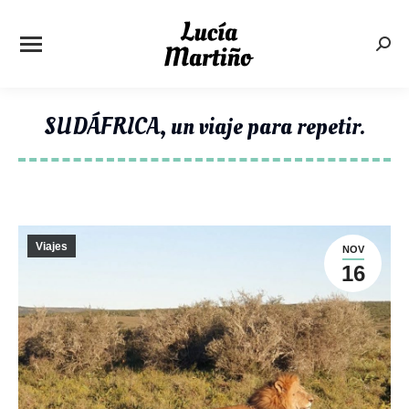
Busc
SUDÁFRICA, un viaje para repetir.
Estás aquí:
Viajes
NOV
16