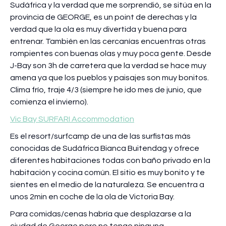
Sudáfrica y la verdad que me sorprendió, se sitúa en la
provincia de GEORGE, es un point de derechas y la
verdad que la ola es muy divertida y buena para
entrenar. También en las cercanías encuentras otras
rompientes con buenas olas y muy poca gente. Desde
J-Bay son 3h de carretera que la verdad se hace muy
amena ya que los pueblos y paisajes son muy bonitos.
Clima frío, traje 4/3 (siempre he ido mes de junio, que
comienza el invierno).
Vic Bay SURFARI Accommodation
Es el resort/surfcamp de una de las surfistas más
conocidas de Sudáfrica Bianca Buitendag y ofrece
diferentes habitaciones todas con baño privado en la
habitación y cocina común. El sitio es muy bonito y te
sientes en el medio de la naturaleza. Se encuentra a
unos 2min en coche de la ola de Victoria Bay.
Para comidas/cenas habría que desplazarse a la
ciudad de George pero no tengo ninguna