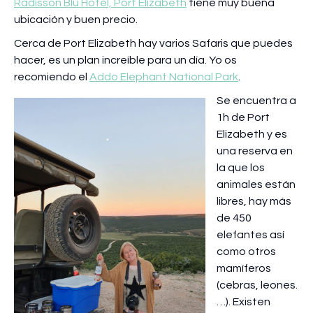
Radisson Blu Hotel, Port Elizabeth
tiene muy buena
ubicación y buen precio.
Cerca de Port Elizabeth hay varios Safaris que puedes
hacer, es un plan increíble para un día. Yo os
recomiendo el
Addo Elephant National Park
.
Se encuentra a
1h de Port
Elizabeth y es
una reserva en
la que los
animales están
libres, hay más
de 450
elefantes así
como otros
mamíferos
(cebras, leones.
…). Existen