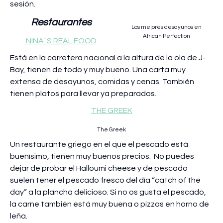
sesión.
Restaurantes
Los mejores desayunos en
African Perfection
NINA´S REAL FOOD
Está en la carretera nacional a la altura de la ola de J-
Bay, tienen de todo y muy bueno. Una carta muy
extensa de desayunos, comidas y cenas. También
tienen platos para llevar ya preparados.
THE GREEK
The Greek
Un restaurante griego en el que el pescado está
buenísimo, tienen muy buenos precios. No puedes
dejar de probar el Halloumi cheese y de pescado
suelen tener el pescado fresco del día “catch of the
day” a la plancha delicioso. Si no os gusta el pescado,
la carne también está muy buena o pizzas en horno de
leña.